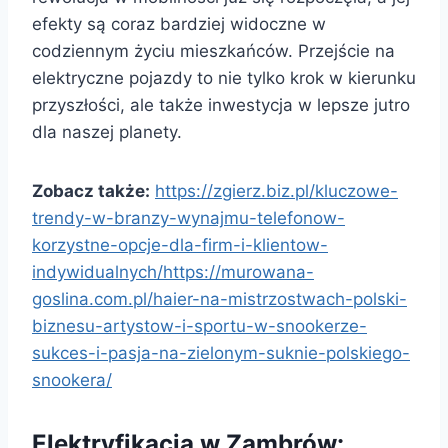
efekty są coraz bardziej widoczne w
codziennym życiu mieszkańców. Przejście na
elektryczne pojazdy to nie tylko krok w kierunku
przyszłości, ale także inwestycja w lepsze jutro
dla naszej planety.
Zobacz także:
https://zgierz.biz.pl/kluczowe-
trendy-w-branzy-wynajmu-telefonow-
korzystne-opcje-dla-firm-i-klientow-
indywidualnych/https://murowana-
goslina.com.pl/haier-na-mistrzostwach-polski-
biznesu-artystow-i-sportu-w-snookerze-
sukces-i-pasja-na-zielonym-suknie-polskiego-
snookera/
Elektryfikacja w Zambrów: