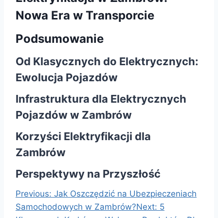
Nowa Era w Transporcie
C
Podsumowanie
o
n
Od Klasycznych do Elektrycznych:
Ewolucja Pojazdów
t
Infrastruktura dla Elektrycznych
i
Pojazdów w Zambrów
n
Korzyści Elektryfikacji dla
u
Zambrów
e
Perspektywy na Przyszłość
R
Previous:
Jak Oszczędzić na Ubezpieczeniach
e
Samochodowych w Zambrów?
Next:
5