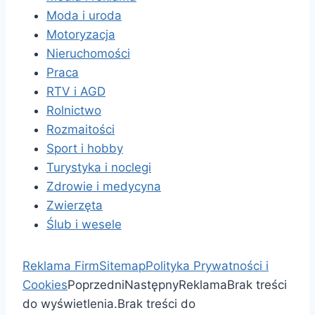
Moda i uroda
Motoryzacja
Nieruchomości
Praca
RTV i AGD
Rolnictwo
Rozmaitości
Sport i hobby
Turystyka i noclegi
Zdrowie i medycyna
Zwierzęta
Ślub i wesele
Reklama Firm
Sitemap
Polityka Prywatności i
Cookies
Poprzedni
Następny
Reklama
Brak treści
do wyświetlenia.
Brak treści do